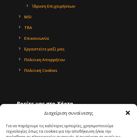
Ίδρυση Επιχειρήσεων
MSI
TRA
Επικοινωνία
Εργαστείτε μαζί μας
Πολιτικη Απορρήτου
Πολιτική Cookies
Βρείτε μας στο Χάρτη
Διαχείριση συναίνεσης
Για να παρέχουμε τις καλύτερες εμπειρίες, χρησιμοποιούμε
τεχνολογίες όπως τα cookies για την αποθήκευση ή/και την
πρόσβαση σε πληροφορίες συσκευής. Η συναίνεση σε αυτές τις