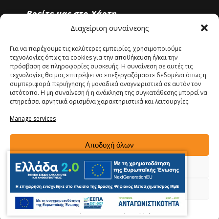
Βρείτε μας στο Χάρτη
Διαχείριση συναίνεσης
Για να παρέχουμε τις καλύτερες εμπειρίες, χρησιμοποιούμε
τεχνολογίες όπως τα cookies για την αποθήκευση ή/και την
πρόσβαση σε πληροφορίες συσκευής. Η συναίνεση σε αυτές τις
τεχνολογίες θα μας επιτρέψει να επεξεργαζόμαστε δεδομένα όπως η
Click 'I agree' to enable Google maps
συμπεριφορά περιήγησης ή μοναδικά αναγνωριστικά σε αυτόν τον
Πολιτική cookie
ιστότοπο. Η μη συναίνεση ή η ανάκληση της συγκατάθεσης μπορεί να
επηρεάσει αρνητικά ορισμένα χαρακτηριστικά και λειτουργίες.
I agree
Manage services
Αποδοχή όλων
Δεν αποδέχομαι
Προβολή προτιμήσεων
Copyright 2018 taxsupport.gr. All Right Revered.
Powered by |
Πολιτική cookie
Πολιτικη Απορρήτου