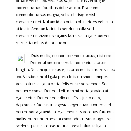
ornare vel eu leo. Vivamus sagittis lacus vel augue
laoreet rutrum faucibus dolor auctor. Praesent
commodo cursus magna, vel scelerisque nisl
consectetur et. Nullam id dolor id nibh ultricies vehicula
ut id elit. Aenean lacinia bibendum nulla sed
consectetur. Vivamus sagittis lacus vel augue laoreet
rutrum faucibus dolor auctor.
Duis mollis, est non commodo luctus, nisi erat
Donec ullamcorper nulla non metus auctor
fringilla. Nullam quis risus eget urna mollis ornare vel eu
leo. Vestibulum id ligula porta felis euismod semper.
Vestibulum id ligula porta felis euismod semper. Sed
posuere conse. Donec id elit non mi porta gravida at
eget metus. Donec sed odio dui. Cras justo odio,
dapibus ac facilisis in, egestas eget quam. Donec id elit
non mi porta gravida at eget metus. Maecenas faucibus
mollis interdum. Praesent commodo cursus magna, vel
scelerisque nisl consectetur et. Vestibulum id ligula