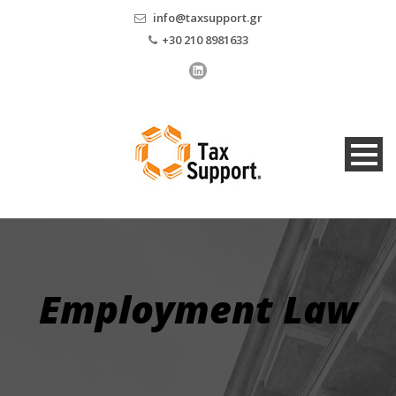
info@taxsupport.gr
+30 210 8981633
Employment Law