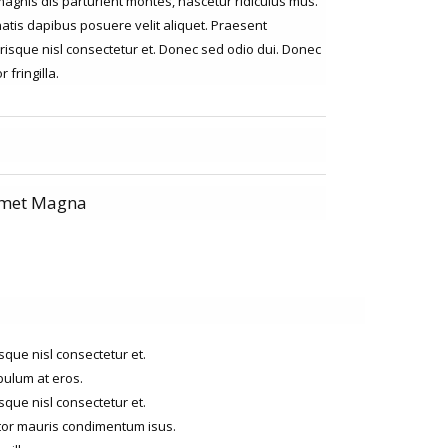
agnis dis parturient montes, nascetur ridiculus mus.
atis dapibus posuere velit aliquet. Praesent
sque nisl consectetur et. Donec sed odio dui. Donec
fringilla.
met Magna
que nisl consectetur et.
bulum at eros.
que nisl consectetur et.
tor mauris condimentum isus.