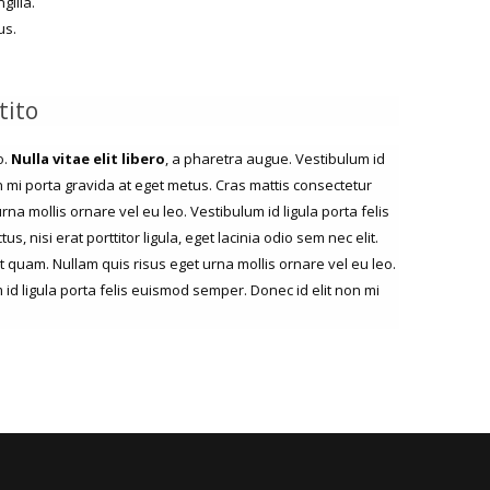
gilla.
us.
tito
o.
Nulla vitae elit libero
, a pharetra augue. Vestibulum id
n mi porta gravida at eget metus. Cras mattis consectetur
na mollis ornare vel eu leo. Vestibulum id ligula porta felis
 nisi erat porttitor ligula, eget lacinia odio sem nec elit.
et quam. Nullam quis risus eget urna mollis ornare vel eu leo.
m id ligula porta felis euismod semper. Donec id elit non mi