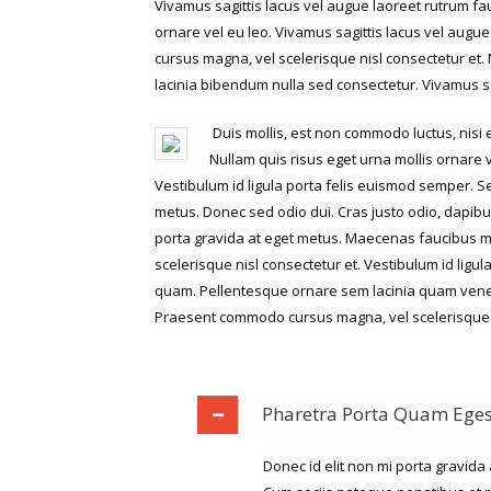
Vivamus sagittis lacus vel augue laoreet rutrum fau
ornare vel eu leo. Vivamus sagittis lacus vel aug
cursus magna, vel scelerisque nisl consectetur et. Nu
lacinia bibendum nulla sed consectetur. Vivamus sa
Duis mollis, est non commodo luctus, nisi 
Nullam quis risus eget urna mollis ornare v
Vestibulum id ligula porta felis euismod semper. S
metus. Donec sed odio dui. Cras justo odio, dapibus
porta gravida at eget metus. Maecenas faucibus 
scelerisque nisl consectetur et. Vestibulum id lig
quam. Pellentesque ornare sem lacinia quam venenat
Praesent commodo cursus magna, vel scelerisque n
Pharetra Porta Quam Eges
Donec id elit non mi porta gravida 