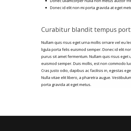
Donec ullamcorper nulla non metus auctor frin
Donec id elit non mi porta gravida at eget met
Curabitur blandit tempus port
Nullam quis risus eget urna mollis ornare vel eu le
ligula porta felis euismod semper. Donec id elit no
purus sit amet fermentum. Nullam quis risus eget ur
euismod semper. Duis mollis, est non commodo luctus,
Cras justo odio, dapibus ac facilisis in, egestas eg
Nulla vitae elit libero, a pharetra augue. Vestibulu
porta gravida at eget metus.