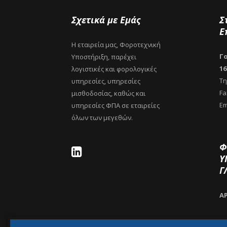
Σχετικά με Εμάς
Σ
Ε
Η εταιρεία μας, Φοροτεχνική
Γο
Υποστήριξη, παρέχει
16
λογιστικές και φορολογικές
Τη
υπηρεσίες, υπηρεσίες
Fa
μισθοδοσίας, καθώς και
Em
υπηρεσίες ΦΠΑ σε εταιρείες
όλων των μεγεθών.
Φ
Υ
Γ
Α