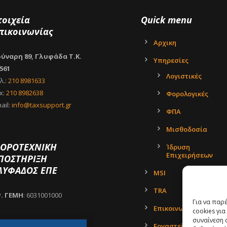
τοιχεία
Quick menu
πικοινωνίας
Αρχικη
ύναρη 89, Γλυφάδα Τ.Κ.
Υπηρεσίες
561
Λογιστικές
λ.:
210 8981633
x:
210 8982638
Φορολογικές
ail:
info@taxsupport.gr
ΦΠΑ
Μισθοδοσία
ΟΡΟΤΕΧΝΙΚΗ
Ίδρυση
Επιχειρήσεων
ΠΟΣΤΗΡΙΞΗ
ΛΥΦΑΔΟΣ ΕΠΕ
MSI
TRA
Ρ. ΓΕΜΗ
: 6031001000
Για να παρ
Επικοινωνία
cookies γι
συναίνεση 
Εργαστείτε μαζί μας