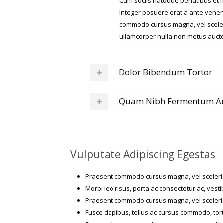
Cum sociis natoque penatibus et m
Integer posuere erat a ante venen
commodo cursus magna, vel sceleri
ullamcorper nulla non metus auctor 
Dolor Bibendum Tortor
Quam Nibh Fermentum A
Vulputate Adipiscing Egestas
Praesent commodo cursus magna, vel sceleris
Morbi leo risus, porta ac consectetur ac, vesti
Praesent commodo cursus magna, vel sceleris
Fusce dapibus, tellus ac cursus commodo, tor