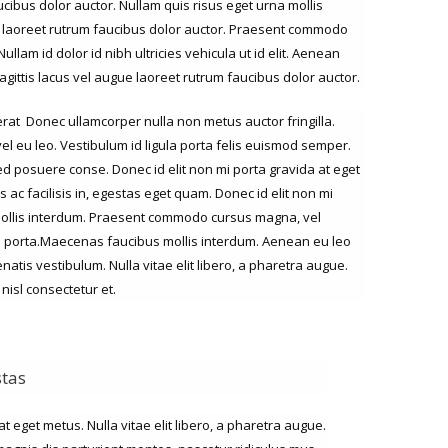
cibus dolor auctor. Nullam quis risus eget urna mollis
ue laoreet rutrum faucibus dolor auctor. Praesent commodo
llam id dolor id nibh ultricies vehicula ut id elit. Aenean
gittis lacus vel augue laoreet rutrum faucibus dolor auctor.
erat Donec ullamcorper nulla non metus auctor fringilla.
el eu leo. Vestibulum id ligula porta felis euismod semper.
ed posuere conse. Donec id elit non mi porta gravida at eget
 ac facilisis in, egestas eget quam. Donec id elit non mi
mollis interdum. Praesent commodo cursus magna, vel
ula porta.Maecenas faucibus mollis interdum. Aenean eu leo
is vestibulum. Nulla vitae elit libero, a pharetra augue.
isl consectetur et.
tas
at eget metus. Nulla vitae elit libero, a pharetra augue.