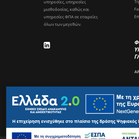
Τη
υπηρεσίες, υπηρεσίες
Fa
μισθοδοσίας, καθώς και
Em
υπηρεσίες ΦΠΑ σε εταιρείες
όλων των μεγεθών.
Φ
Υ
Γ
Α