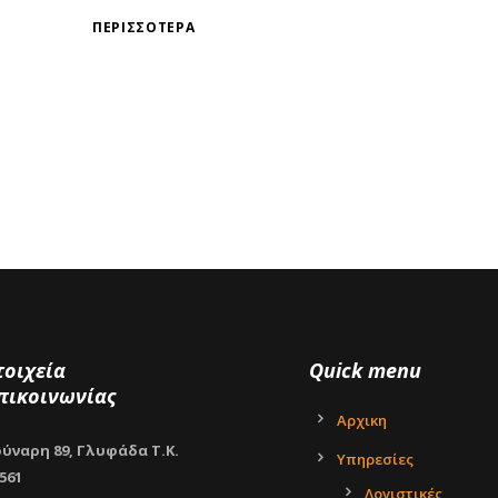
ΠΕΡΙΣΣΌΤΕΡΑ
τοιχεία
Quick menu
πικοινωνίας
Αρχικη
ύναρη 89, Γλυφάδα Τ.Κ.
Υπηρεσίες
561
Λογιστικές