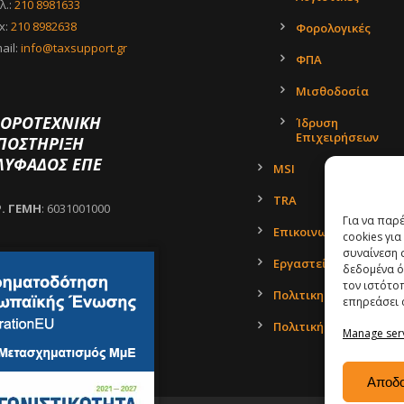
λ.:
210 8981633
x:
210 8982638
Φορολογικές
ail:
info@taxsupport.gr
ΦΠΑ
Μισθοδοσία
ΟΡΟΤΕΧΝΙΚΗ
Ίδρυση
Επιχειρήσεων
ΠΟΣΤΗΡΙΞΗ
ΛΥΦΑΔΟΣ ΕΠΕ
MSI
TRA
Ρ. ΓΕΜΗ
: 6031001000
Για να παρ
Επικοινωνία
cookies γι
συναίνεση 
Εργαστείτε μαζί μας
δεδομένα ό
τον ιστότο
Πολιτικη Απορρήτου
επηρεάσει 
Πολιτική Cookies
Manage ser
Αποδ