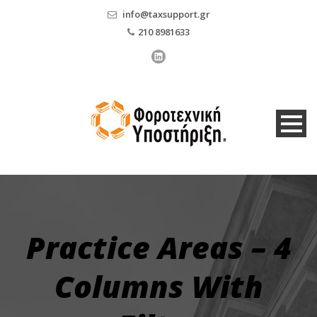
info@taxsupport.gr
210 8981633
Practice Areas – 4
Columns With