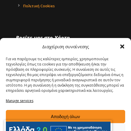
Πολιτική Cookies
Βρείτε μας στο Χάρτη
Διαχείριση συναίνεσης
Για να παρέχουμε τις καλύτερες εμπειρίες, χρησιμοποιούμε
τεχνολογίες όπως τα cookies για την αποθήκευση ή/και την
πρόσβαση σε πληροφορίες συσκευής. Η συναίνεση σε αυτές τις
τεχνολογίες θα μας επιτρέψει να επεξεργαζόμαστε δεδομένα όπως η
Click 'I agree' to enable Google maps
συμπεριφορά περιήγησης ή μοναδικά αναγνωριστικά σε αυτόν τον
Πολιτική cookie
ιστότοπο. Η μη συναίνεση ή η ανάκληση της συγκατάθεσης μπορεί να
επηρεάσει αρνητικά ορισμένα χαρακτηριστικά και λειτουργίες.
I agree
Manage services
Αποδοχή όλων
Δεν αποδέχομαι