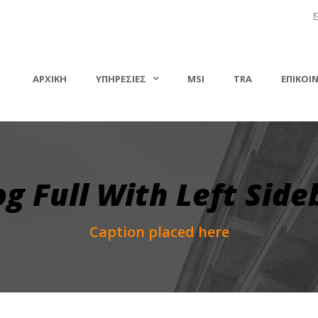
ΑΡΧΙΚΗ
ΥΠΗΡΕΣΙΕΣ
MSI
TRA
ΕΠΙΚΟΙ
og Full With Left Side
Caption placed here