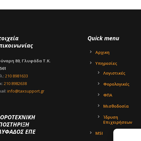
τοιχεία
Quick menu
πικοινωνίας
Αρχικη
ύναρη 89, Γλυφάδα Τ.Κ.
Υπηρεσίες
561
Λογιστικές
λ.:
210 8981633
x:
210 8982638
Φορολογικές
ail:
info@taxsupport.gr
ΦΠΑ
Μισθοδοσία
ΟΡΟΤΕΧΝΙΚΗ
Ίδρυση
Επιχειρήσεων
ΠΟΣΤΗΡΙΞΗ
ΛΥΦΑΔΟΣ ΕΠΕ
MSI