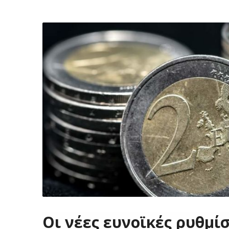
Οι νέες ευνοϊκές ρυθμίσ