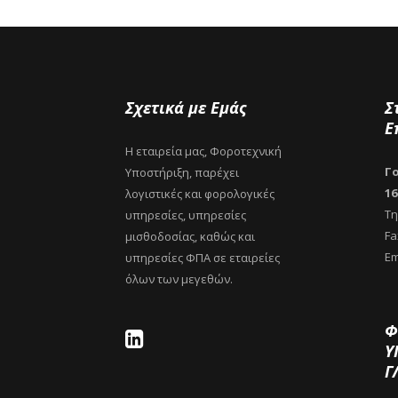
Σχετικά με Εμάς
Σ
Ε
Η εταιρεία μας, Φοροτεχνική
Γο
Υποστήριξη, παρέχει
16
λογιστικές και φορολογικές
Τη
υπηρεσίες, υπηρεσίες
Fa
μισθοδοσίας, καθώς και
Em
υπηρεσίες ΦΠΑ σε εταιρείες
όλων των μεγεθών.
Φ
Υ
Γ